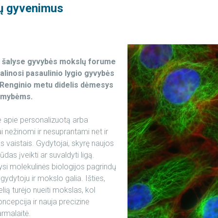
tų gyvenimus
os šalyse gyvybės mokslų forume
dalinosi pasaulinio lygio gyvybės
i. Renginio metu didelis dėmesys
limybėms.
e apie personalizuotą arba
i nežinomi ir nesuprantami net ir
vaistais. Gydytojai, skyrę naujos
as įveikti ar suvaldyti ligą.
tysi molekulinės biologijos pagrindų
 gydytoju ir mokslo galia. Išties,
ią turėjo nueiti mokslas, kol
cepcija ir nauja precizine
armalaitė.