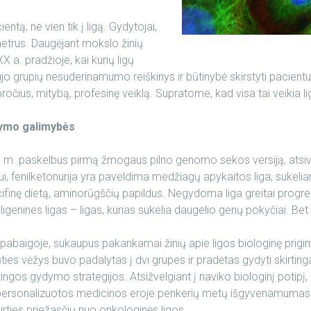
ntą, ne vien tik į ligą. Gydytojai,
metrus. Daugėjant mokslo žinių
a. pradžioje, kai kurių ligų
ujo grupių nesuderinamumo reiškinys ir būtinybė skirstyti pacientu
us, mitybą, profesinę veiklą. Supratome, kad visa tai veikia ligo
dymo galimybės
 m. paskelbus pirmą žmogaus pilno genomo sekos versiją, atsivė
i, fenilketonurija yra paveldima medžiagų apykaitos liga, sukelian
cifinę dietą, aminorūgščių papildus. Negydoma liga greitai progr
ligenines ligas – ligas, kurias sukelia daugelio genų pokyčiai. Bet
aigoje, sukaupus pakankamai žinių apie ligos biologinę prigimtį. 
rūties vėžys buvo padalytas į dvi grupes ir pradėtas gydyti skirtin
ingos gydymo strategijos. Atsižvelgiant į naviko biologinį potipį,
je personalizuotos medicinos eroje penkerių metų išgyvenamumas 
irties priežasčių nuo onkologinės ligos.