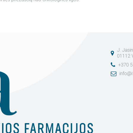
J. Jasin
01112 V
+370 5
info@i