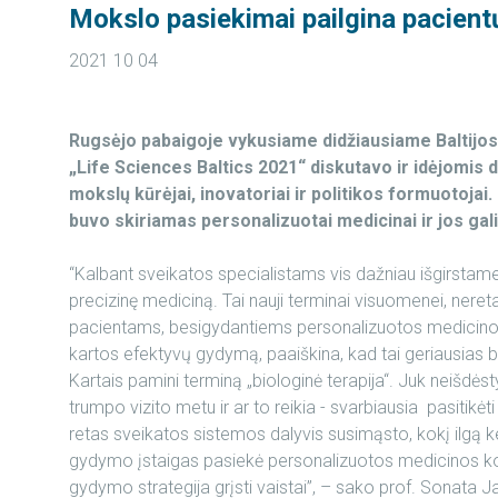
Mokslo pasiekimai pailgina pacien
2021 10 04
Rugsėjo pabaigoje vykusiame
didžiausiame Baltij
„Life Sciences Baltics
2021
“ diskutavo ir idėjomis 
mokslų kūrėjai, inovatoriai ir politikos formuotoja
buvo skiriamas personalizuotai medicinai ir jos ga
“Kalbant sveikatos specialistams vis dažniau išgirstam
precizinę mediciną. Tai nauji terminai visuomenei, nereta
pacientams, besigydantiems personalizuotos medicinos 
kartos efektyvų gydymą, paaiškina, kad tai geriausias būd
Kartais pamini terminą „biologinė terapija“. Juk neišdės
trumpo vizito metu ir ar to reikia - svarbiausia pasitikėti
retas sveikatos sistemos dalyvis susimąsto, kokį ilgą kel
gydymo įstaigas pasiekė personalizuotos medicinos kon
gydymo strategija grįsti vaistai”, – sako prof. Sonata J