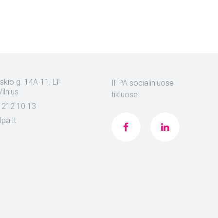
skio g. 14A-11, LT-
IFPA socialiniuose
ilnius
tikluose:
 212 10 13
fpa.lt