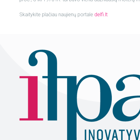
Skaitykite plačiau naujienų portale
delfi.lt