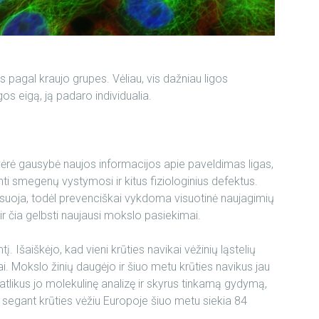
s pagal kraujo grupes. Vėliau, vis dažniau ligos
s eigą, ją padaro individualia.
rė gausybė naujos informacijos apie paveldimas ligas,
ti smegenų vystymosi ir kitus fiziologinius defektus.
esuoja, todėl prevenciškai vykdoma visuotinė naujagimių
 ir čia gelbsti naujausi mokslo pasiekimai.
Išaiškėjo, kad vieni krūties navikai vėžinių ląstelių
gai. Mokslo žinių daugėjo ir šiuo metu krūties navikus jau
 atlikus jo molekulinę analizę ir skyrus tinkamą gydymą,
segant krūties vėžiu Europoje šiuo metu siekia 84