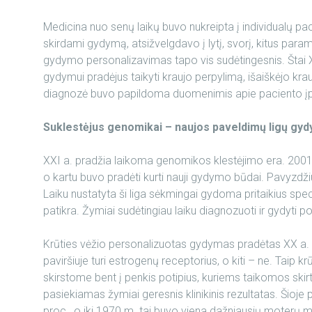
Medicina nuo senų laikų buvo nukreipta į individualų pacie
skirdami gydymą, atsižvelgdavo į lytį, svorį, kitus para
gydymo personalizavimas tapo vis sudėtingesnis. Štai XX 
gydymui pradėjus taikyti kraujo perpylimą, išaiškėjo kra
diagnozė buvo papildoma duomenimis apie paciento įproči
Suklestėjus genomikai – naujos paveldimų ligų gy
XXI a. pradžia laikoma genomikos klestėjimo era. 2001
o kartu buvo pradėti kurti nauji gydymo būdai. Pavyzdžiu
Laiku nustatyta ši liga sėkmingai gydoma pritaikius spe
patikra. Žymiai sudėtingiau laiku diagnozuoti ir gydyti po
Krūties vėžio personalizuotas gydymas pradėtas XX a. pab
paviršiuje turi estrogenų receptorius, o kiti – ne. Taip k
skirstome bent į penkis potipius, kuriems taikomos skirt
pasiekiamas žymiai geresnis klinikinis rezultatas. Šio
proc., o iki 1970 m. tai buvo viena dažniausių moterų m